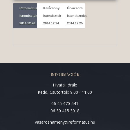
Református
Karácsonyi
Úrvacsorai
Istentisztelet
Istentisztelet
Istentisztelet
2014.12.26.
2014.12.24
2014.12.25
INFORMÁCIÓK
Hivatali órák:
Kedd, Csütörtök: 9:00 - 11:00
06 45 470-541
06 30 415 3018
vasarosnameny@reformatus.hu