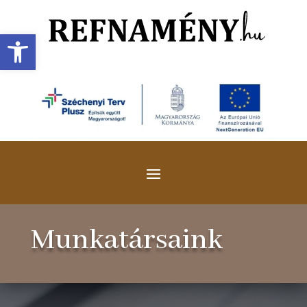
Eszköztár megnyitása
Munkatársaink