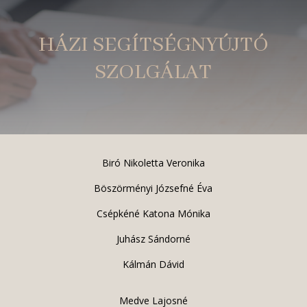
HÁZI SEGÍTSÉGNYÚJTÓ
SZOLGÁLAT
Biró Nikoletta Veronika
Böszörményi Józsefné Éva
Csépkéné Katona Mónika
Juhász Sándorné
Kálmán Dávid
Medve Lajosné